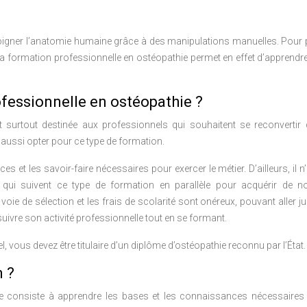
soigner l’anatomie humaine grâce à des manipulations manuelles. Pour
La formation professionnelle en ostéopathie permet en effet d’apprendr
ofessionnelle en ostéopathie ?
 surtout destinée aux professionnels qui souhaitent se reconvertir 
ussi opter pour ce type de formation.
 et les savoir-faire nécessaires pour exercer le métier. D’ailleurs, il n
 qui suivent ce type de formation en parallèle pour acquérir de no
e de sélection et les frais de scolarité sont onéreux, pouvant aller j
uivre son activité professionnelle tout en se formant.
vous devez être titulaire d’un diplôme d’ostéopathie reconnu par l’État.
 ?
ie consiste à apprendre les bases et les connaissances nécessaires 