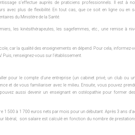
entissage s’effectue auprès de praticiens professionnels. Il est à n
 avec plus de flexibilité. En tout cas, que ce soit en ligne ou en sa
taires du Ministère de la Santé.
rmiers, les kinésithérapeutes, les sagefemmes, etc., une remise à ni
 école, car la qualité des enseignements en dépend. Pour cela, informez-
V. Puis, renseignez-vous sur l’établissement.
ailler pour le compte d’une entreprise (un cabinet privé, un club ou u
ence et de vous familiariser avec le milieu. Ensuite, vous pouvez prend
s pouvez aussi devenir un enseignant en ostéopathie pour former des
re 1 500 à 1 700 euros nets par mois pour un débutant. Après 3 ans d’acti
ur libéral, son salaire est calculé en fonction du nombre de prestations