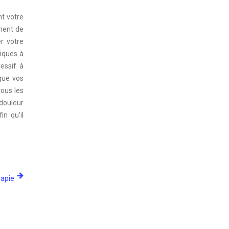
nt votre
ement de
er votre
fiques à
essif à
 que vos
vous les
 douleur
n qu’il
rapie