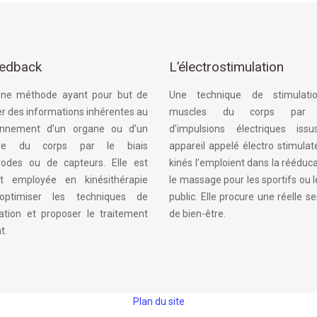
eedback
L’électrostimulation
une méthode ayant pour but de
Une technique de stimulati
er des informations inhérentes au
muscles du corps par l
onnement d’un organe ou d’un
d’impulsions électriques iss
e du corps par le biais
appareil appelé électro stimulat
trodes ou de capteurs. Elle est
kinés l’emploient dans la rééduc
t employée en kinésithérapie
le massage pour les sportifs ou 
optimiser les techniques de
public. Elle procure une réelle s
ation et proposer le traitement
de bien-être.
t.
Plan du site