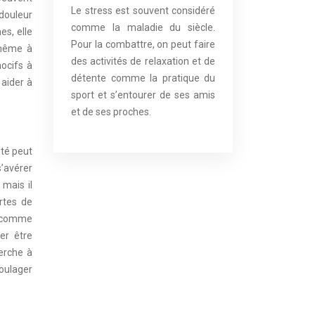
Le stress est souvent considéré
 douleur
comme la maladie du siècle.
es, elle
Pour la combattre, on peut faire
 même à
des activités de relaxation et de
ocifs à
détente comme la pratique du
 aider à
sport et s’entourer de ses amis
et de ses proches.
ité peut
s’avérer
 mais il
rtes de
es comme
er être
erche à
oulager