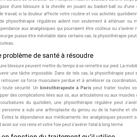
gisse d’une blessure à la cheville en jouant au basket-ball ou d’une
ravail; si la douleur affecte votre routine et vos activités quotidienn
 de physiothérapie régulières aident non seulement à atténuer ou
épendance aux analgésiques qui pourraient être coûteux ou s’avérer n
hirurgie puisse être inévitable dans certains cas, la physiothérapie peut
couteau.
le problème de santé à résoudre
’une blessure peuvent mettre du temps à se remettre sur pied. La mobil
venir une tâche impossible. Dans de tels cas, la physiothérapie peut 
 retrouver sa force musculaire perdue et à améliorer sa coordination,
 toute sécurité. Un
kinésithérapeute à Paris
peut traiter toutes so
lopper des complications liées aux os, aux articulations ou aux muscl
s courbatures du quotidien, une physiothérapie régulière peut s’avér
e personne a subi une arthroplastie du genou ou de la hanche et ch
t. Évitez la dépendance aux médicaments: les analgésiques peuvent s
 avoir sur vos reins et votre foie peut s’avérer fatal à long terme.
en fonction du traitement qu’il utilise