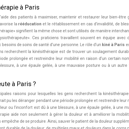
érapie à Paris
d’aide des patients à maximiser, maintenir et restaurer leur bien-être 
favorise la
rééducation
et le rétablissement en cas d’invalidité, de ble
hérapie» signifient la même chose et sont utilisés de manière intercha
siothérapeute». Ces praticiens travaillent souvent en équipe avec d
x besoins de soins de santé d’une personne. Le rôle d’un
kiné à
Paris
es
ens recherchent la kinésithérapie est de trouver un soulagement durab
iode prolongée et restreindre leur mobilité en raison d’un certain n
e blessure, à une épaule gelée, à une mauvaise posture ou à un autre
ute à Paris ?
cipales raisons pour lesquelles les gens recherchent la kinésithérapi
ait pu les déranger pendant une période prolongée et restreindre leur 
uleur ou l’inconfort est dû à une blessure, à une épaule gelée, à une 
érapie aide non seulement à gérer la douleur et à améliorer la mobili
 empêche de se produire. Ainsi, sauver le patient de la douleur supplé
nt durable de la douleur: de multiples maux et douleurs dans le corps