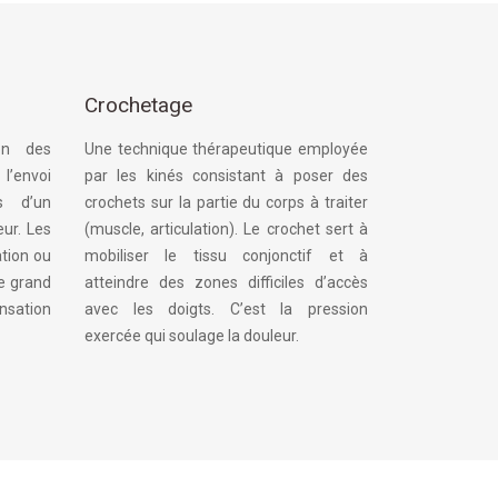
Crochetage
on des
Une technique thérapeutique employée
’envoi
par les kinés consistant à poser des
us d’un
crochets sur la partie du corps à traiter
eur. Les
(muscle, articulation). Le crochet sert à
ation ou
mobiliser le tissu conjonctif et à
le grand
atteindre des zones difficiles d’accès
ensation
avec les doigts. C’est la pression
exercée qui soulage la douleur.