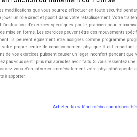
des modifications que vous pourrez effectuer en toute sécurité penda
ouer un rôle direct et positif dans votre rétablissement. Votre trait
 l’instruction d’exercices spécifiques par le praticien pour maximis
fs de mise en forme. Les exercices peuvent être des mouvements spéci
tement. Ils peuvent également être assignés comme programme progr
ans votre propre centre de conditionnement physique. Il est important
ins de vos exercices puissent causer un léger inconfort pendant que 
iez pas vous sentir plus mal après les avoir faits. Si vous ressentez une
surez-vous d’en informer immédiatement votre physiothérapeute afi
s à apporter.
Acheter du matériel médical pour kinésithé