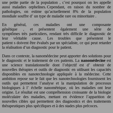
une petite partie de la population
, c’est pourquoi on les appelle
aussi
maladies
orphelines.
Cependant, en raison
du
nombre
de
pathologies
, on
estime qu’actuellement
8% de la population
mondiale souffre d’
un type de maladie rare
ou minoritaire
.
En
général,
ces maladies
ont une composante
génétique
,
et
présentent
également
une série de
symptômes
très
particuliers,
rendant
très difficile le diagnostic de
leur véritable cause. Les troubles que présentent le
patient
s
doivent
être évalués par un spécialiste, ce
qui peut retarder
la réalisation d’un diagnostic pour le patient.
Dans ce contexte, la nanomédecine
peut apporter des
solutions pour
le diagnostic et le traitement de ces patients.
La
nanomédecine
est
une science translationnelle dont l’objectif est d’
obtenir de
nouvelles thérapies et outils de diagnostic en utilisant les capacités
disponibles en nanotechnologie appliquée à la médecine.
Cette
ambition repose sur le fait
que les nanotechnologies fournissent les
outils qui permettent l’analyse et la manipulation de processus
biologiques à l’
échelle nanométrique
, où les maladies ont leur
origine. Le résultat est une compréhension croissante de la biologie
moléculaire des maladies, mettant en évidence l’apparition de
nouvelles cibles qui permettent des diagnostics et des traitements
thérapeutiques plus spécifiques et à des stades plus précoces.